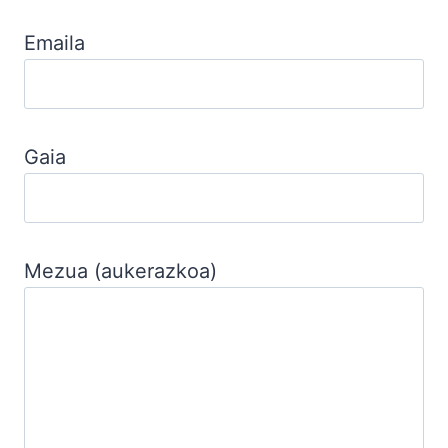
Emaila
Gaia
Mezua (aukerazkoa)