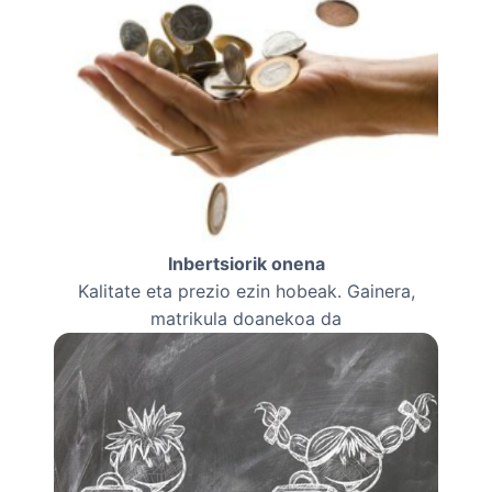
Inbertsiorik onena
Kalitate eta prezio ezin hobeak. Gainera,
matrikula doanekoa da