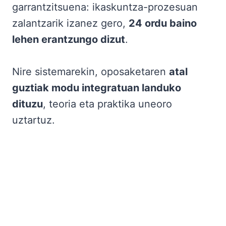
garrantzitsuena: ikaskuntza-prozesuan
zalantzarik izanez gero,
24 ordu baino
lehen erantzungo dizut
.
Nire sistemarekin, oposaketaren
atal
guztiak modu integratuan landuko
dituzu
, teoria eta praktika uneoro
uztartuz.