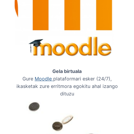
Gela birtuala
Gure
Moodle
plataformari esker (24/7),
ikasketak zure erritmora egokitu ahal izango
dituzu