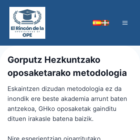
Skip
to
content
Gorputz Hezkuntzako
oposaketarako metodologia
Eskaintzen dizudan metodologia ez da
inondik ere beste akademia arrunt baten
antzekoa, GHko oposaketak gainditu
dituen irakasle batena baizik.
Nire esperientzian oinarritutako