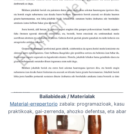
Baliabideak / Materialak
Material-errepertorio
zabala: programazioak, kasu
praktikoak, gai-zerrenda, ahozko defentsa, eta abar