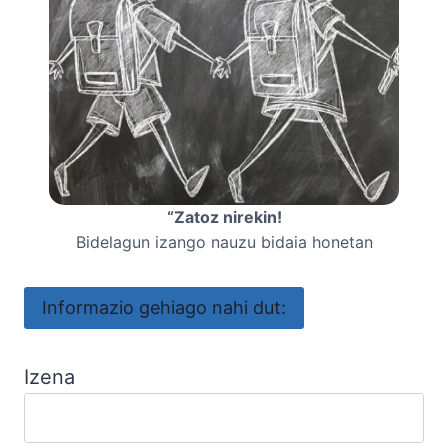
“Zatoz nirekin!
Bidelagun izango nauzu bidaia honetan
Informazio gehiago nahi dut:
Izena