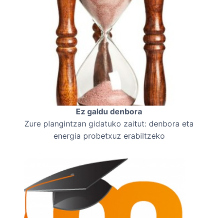
Ez galdu denbora
Zure plangintzan gidatuko zaitut: denbora eta
energia probetxuz erabiltzeko