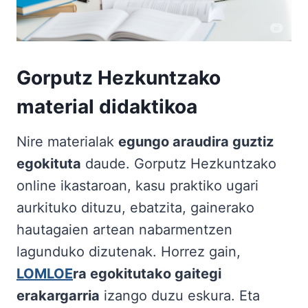
Gorputz Hezkuntzako
material didaktikoa
Nire materialak
egungo araudira guztiz
egokituta
daude. Gorputz Hezkuntzako
online ikastaroan, kasu praktiko ugari
aurkituko dituzu, ebatzita, gainerako
hautagaien artean nabarmentzen
lagunduko dizutenak. Horrez gain,
LOMLOE
ra egokitutako gaitegi
erakargarria
izango duzu eskura. Eta