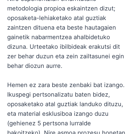
metodologia propioa eskaintzen dizut;
oposaketa-lehiaketako atal guztiak
zaintzen dituena eta beste hautagaien
gainetik nabarmentzea ahalbidetuko
dizuna. Urteetako ibilbideak erakutsi dit
zer behar duzun eta zein zailtasunei egin
behar diozun aurre.
Hemen ez zara beste zenbaki bat izango.
Ikuspegi pertsonalizatu baten bidez,
oposaketako atal guztiak landuko dituzu,
eta material esklusiboa izango duzu
(gehienez 5 pertsona lurralde
bakoitzeko). Nire asmoa prozesu honetan