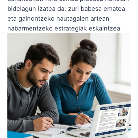
bidelagun izatea da: zuri babesa ematea
eta gainontzeko hautagaien artean
nabarmentzeko estrategiak eskaintzea.