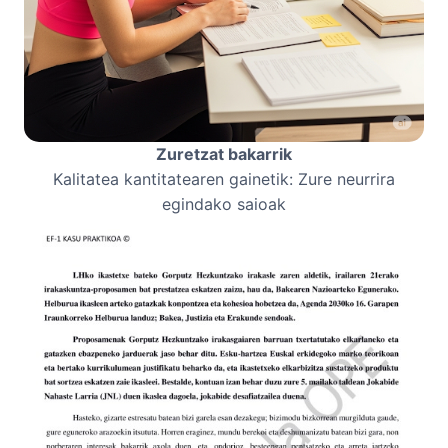
Zuretzat bakarrik
Kalitatea kantitatearen gainetik: Zure neurrira
egindako saioak