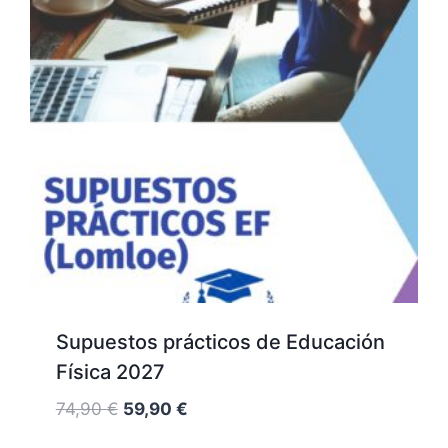
Supuestos prácticos de Educación
Física 2027
El
El
74,90
€
59,90
€
precio
precio