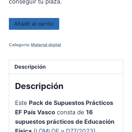
conseguir tu plaza.
Supuestos
Añadir al carrito
prácticos
EF
Categoría:
Material digital
País
Vasco
Descripción
2027
cantidad
Descripción
Este
Pack de Supuestos Prácticos
EF País Vasco
consta de
16
supuestos prácticos de Educación
Física
(
LOMLOE
y
D77/2023
),