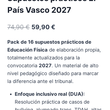
País Vasco 2027
El
El
74,90
€
59,90
€
precio
precio
Pack de 16 supuestos prácticos de
original
actual
Educación Física
de elaboración propia,
era:
es:
totalmente actualizados para la
74,90 €.
59,90 €.
convocatoria
2027
. Un material de alto
nivel pedagógico diseñado para marcar
la diferencia ante el tribunal.
Enfoque inclusivo real (DUA):
Resolución práctica de casos de
bullying
, alumnado trans, TDAH, altas