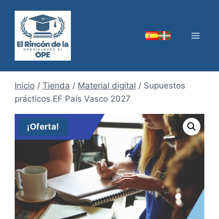
Saltar
al
contenido
Inicio
/
Tienda
/
Material digital
/
Supuestos
prácticos EF País Vasco 2027
¡Oferta!