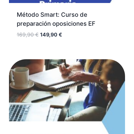
Método Smart: Curso de
preparación oposiciones EF
El
El
169,90
€
149,90
€
precio
precio
original
actual
era:
es:
169,90 €.
149,90 €.