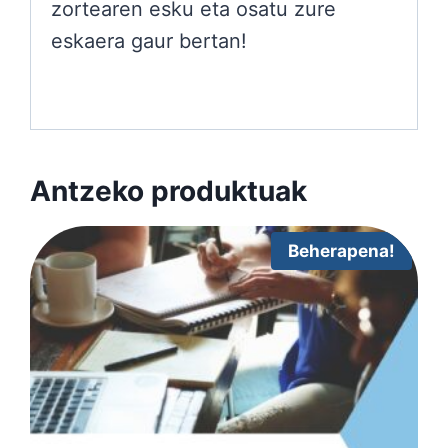
zortearen esku eta osatu zure
eskaera gaur bertan!
Antzeko produktuak
Beherapena!