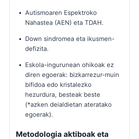
Autismoaren Espektroko
Nahastea (AEN) eta TDAH.
Down sindromea eta ikusmen-
defizita.
Eskola-ingurunean ohikoak ez
diren egoerak: bizkarrezur-muin
bifidoa edo kristalezko
hezurdura, besteak beste
(*azken deialdietan ateratako
egoerak).
Metodologia aktiboak eta