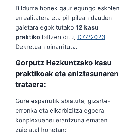
Bilduma honek gaur egungo eskolen
errealitatera eta pil-pilean dauden
gaietara egokitutako
12 kasu
praktiko
biltzen ditu,
D77/2023
Dekretuan oinarrituta.
Gorputz Hezkuntzako kasu
praktikoak eta aniztasunaren
trataera:
Gure esparrutik abiatuta, gizarte-
erronka eta elkarbizitza egoera
konplexuenei erantzuna ematen
zaie atal honetan: