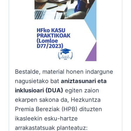
Bestalde, material honen indargune
nagusietako bat
aniztasunari eta
inklusioari (DUA)
egiten zaion
ekarpen sakona da, Hezkuntza
Premia Bereziak (HPB) dituzten
ikasleekin esku-hartze
arrakastatsuak planteatuz: