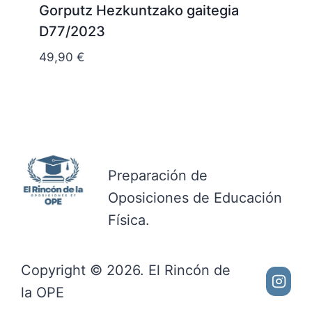
Gorputz Hezkuntzako gaitegia
D77/2023
49,90
€
Preparación de
Oposiciones de Educación
Física.
Copyright © 2026. El Rincón de
la OPE