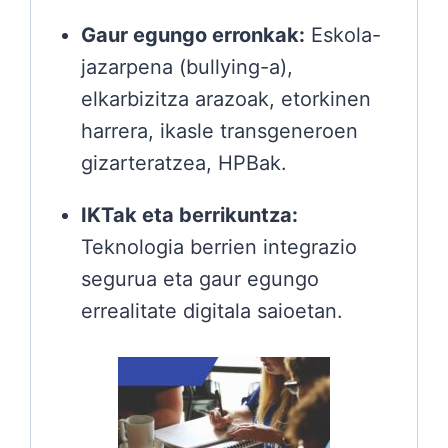
Gaur egungo erronkak:
Eskola-
jazarpena (bullying-a),
elkarbizitza arazoak, etorkinen
harrera, ikasle transgeneroen
gizarteratzea, HPBak.
IKTak eta berrikuntza:
Teknologia berrien integrazio
segurua eta gaur egungo
errealitate digitala saioetan.