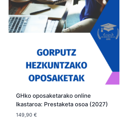
GHko oposaketarako online
Ikastaroa: Prestaketa osoa (2027)
149,90
€