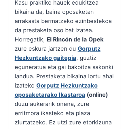
Kasu praktiko hauek edukitzea
bikaina da, baina oposaketan
arrakasta bermatzeko ezinbestekoa
da prestaketa oso bat izatea.
Horregatik,
El Rincón de la Opek
zure eskura jartzen du
Gorputz
Hezkuntzako gaitegia
, guztiz
eguneratua eta gai bakoitza sakonki
landua. Prestaketa bikaina lortu ahal
izateko
Gorputz Hezkuntzako
oposaketarako Ikastaroa
(online)
duzu aukerarik onena, zure
erritmora ikasteko eta plaza
ziurtatzeko. Ez utzi zure etorkizuna