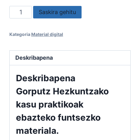
Gorputz
Saskira gehitu
Hezkuntzako
Kasu
Kategoria
Material digital
Praktikoak
(D77/2023)-
Deskribapena
Euskaraz
kantitatea
Deskribapena
Gorputz Hezkuntzako
kasu praktikoak
ebazteko funtsezko
materiala.