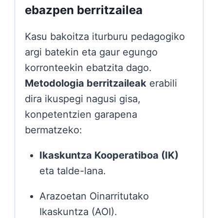
ebazpen berritzailea
Kasu bakoitza iturburu pedagogiko
argi batekin eta gaur egungo
korronteekin ebatzita dago.
Metodologia berritzaileak
erabili
dira ikuspegi nagusi gisa,
konpetentzien garapena
bermatzeko:
Ikaskuntza Kooperatiboa (IK)
eta talde-lana.
Arazoetan Oinarritutako
Ikaskuntza (AOI).