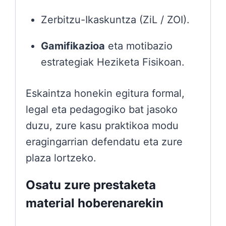
Zerbitzu-Ikaskuntza (ZiL / ZOI).
Gamifikazioa
eta motibazio
estrategiak Heziketa Fisikoan.
Eskaintza honekin egitura formal,
legal eta pedagogiko bat jasoko
duzu, zure kasu praktikoa modu
eragingarrian defendatu eta zure
plaza lortzeko.
Osatu zure prestaketa
material hoberenarekin